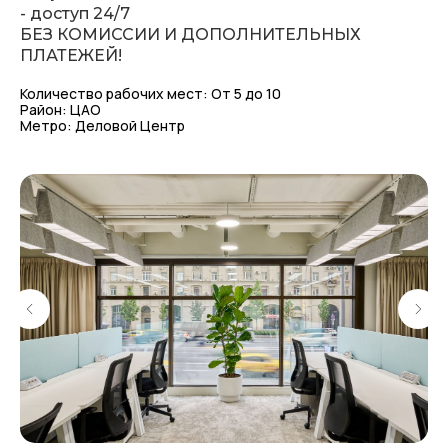
- доступ 24/7
БЕЗ КОМИССИИ И ДОПОЛНИТЕЛЬНЫХ
Остались вопросы или хотите
ПЛАТЕЖЕЙ!
посмотреть офис?
Количество рабочих мест: От 5 до 10
Район: ЦАО
Метро: Деловой Центр
+7 (903) 401 4562
Менеджер объекта
Семенистая Татьяна
ОСТАВИТЬ ЗАЯВКУ
ПОЗВОНИТЬ СЕЙЧАС