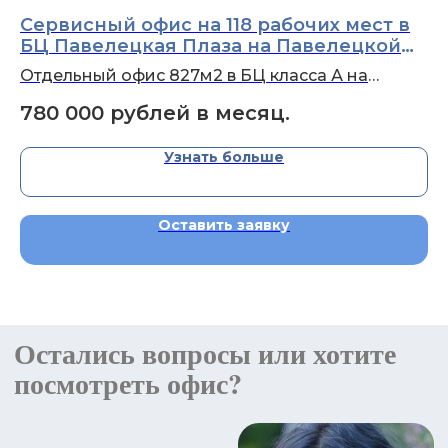
Сервисный офис на 118 рабочих мест в
С
БЦ Павелецкая Плаза на Павелецкой
В
пл., 2с2 возле м.Павелецкая
Отдельный офис 827м2 в БЦ класса А на
От
Павелецкой
в 
780 000
рублей в месяц.
1
(69 000 Р/1рабочее место)
Узнать больше
Оставить заявку