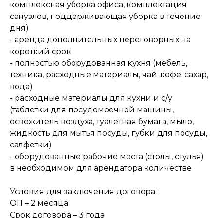
комплексная уборка офиса, комплектация
санузлов, поддерживающая уборка в течение
дня)
- аренда дополнительных переговорных на
короткий срок
- полностью оборудованная кухня (мебель,
техника, расходные материалы, чай-кофе, сахар,
вода)
- расходные материалы для кухни и с/у
(таблетки для посудомоечной машины,
освежитель воздуха, туалетная бумага, мыло,
Остались вопросы или хотите
жидкость для мытья посуды, губки для посуды,
посмотреть офис?
салфетки)
- оборудованные рабочие места (столы, стулья)
в необходимом для арендатора количестве
+7 (903) 401 4562
Условия для заключения договора:
Менеджер объекта
Семенистая Татьяна
ОП – 2 месяца
Срок договора – 3 года