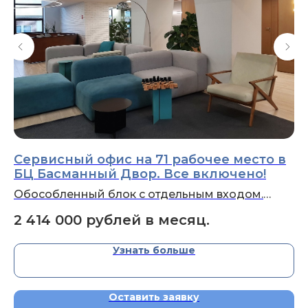
ПОЗВОНИТЬ СЕЙЧАС
Сервисный офис на 71 рабочее место в
С
БЦ Басманный Двор. Все включено!
р
(
Обособленный блок с отдельным входом.
Оф
(34 000 р/1р.м.)
(Г
2 414 000
рублей в месяц.
1
(3
Узнать больше
Оставить заявку