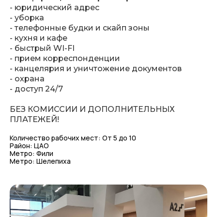
- юридический адрес
- уборка
- телефонные будки и скайп зоны
- кухня и кафе
- быстрый WI-FI
- прием корреспонденции
- канцелярия и уничтожение документов
- охрана
- доступ 24/7
Остались вопросы или хотите
посмотреть офис?
БЕЗ КОМИССИИ И ДОПОЛНИТЕЛЬНЫХ
ПЛАТЕЖЕЙ!
Количество рабочих мест: От 5 до 10
Район: ЦАО
+7 (903) 401 4562
Метро: Фили
Метро: Шелепиха
Менеджер объекта
Семенистая Татьяна
ОСТАВИТЬ ЗАЯВКУ