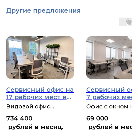
Другие предложения
+7 (903) 401 4562
Менеджер объекта
Семенистая Татьяна
ОСТАВИТЬ ЗАЯВКУ
ПОЗВОНИТЬ СЕЙЧАС
Сервисный офис на
Сервисный офи
17 рабочих мест в
7 рабочих мест
БЦ Фили Град. Все
БЦ МКАД 47й
Видовой офис
Офис с окном на
включено!
километр, 11с2.
площадью 47,1 м2 в
этаже площадью
734 400
69 000
включено!
БЦ Фили Град возле
м2
рублей в месяц.
рублей в меся
м. Шелепиха
(43 200 р/1рабочее