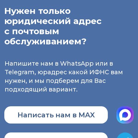
пространствами.
Готовые офисы:
Предлагаем к аренде
офисы с типовой планировкой, что
позволяет начать работу без лишних
затрат времени и средств.
Комфортная среда:
Системы
центрального кондиционирования и
вентиляции поддерживают идеальный
микроклимат в любое время года.
Развитая инфраструктура:
В здании
есть всё для удобства: кофейня,
минимаркет и просторная столовая
европейского уровня на 700 мест с
разнообразным и доступным меню.
Паркинг:
Для вас и ваших гостей