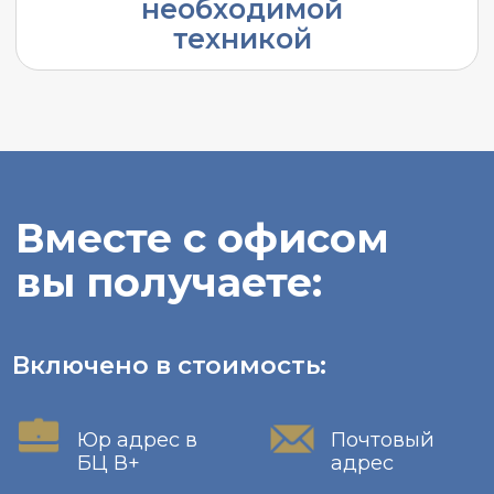
Получить предложение
Нажимая на кнопку «Получить
консультацию», вы соглашаетесь
на
обработку персональных данных в
соответствии ФЗ о персональных данных 152
ФЗ 27 07 2006 г
Нужен только
юридический адрес
с почтовым
обслуживанием?
Напишите нам в WhatsApp или в
Telegram, юрадрес какой ИФНС вам
нужен, и мы подберем для Вас
подходящий вариант.