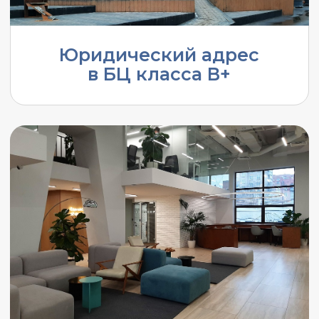
Вместе с офисом
вы получаете:
Включено в стоимость:
Юр адрес в
Почтовый
БЦ В+
адрес
Клининг
Интернет
Коммунальные
Мебель
платежи
Переговорная
Кухня