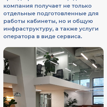
Прозрачные условия аренды
и выгода
Прямой договор:
Вы заключаете
договор аренды напрямую с
собственником, без посредников и
скрытых комиссий.
Все включено:
В арендную ставку уже
входят НДС и операционные расходы
(OPEX). Никаких непредвиденных
переплат.
ЗАПИСАТЬСЯ НА ПРОСМОТР