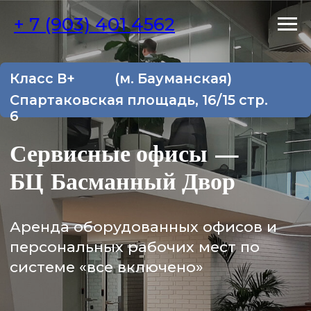
+ 7 (903) 401 4562
Класс В+
(м. Бауманская)
Спартаковская площадь, 16/15 стр.
6
Сервисные офисы —
БЦ Басманный Двор
Аренда оборудованных офисов и
персональных рабочих мест по
системе «все включено»
Офисы от 3-х до 100 рабочих мест
От 34 000 Р за рабочее место (с НДС).
Юрадрес включен.