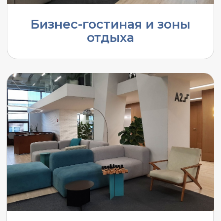
Секретарь
Не нашли
подходящий офис?
Мы готовы Вам
помочь.
Оставьте заявку прямо
сейчас, и мы пришлем вам
коммерческое предложение
сегодня.