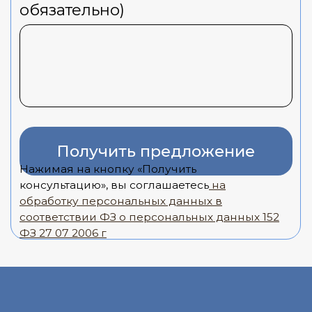
Басманный Двор
Деловой квартал «Басманный
Двор» — бизнес-центр класса
В+ на Бауманской
Выгодное расположение:
Бизнес-центр класса B+ расположен в шаговой
доступности от станций метро «Бауманская» и
«Красносельская». Рядом есть остановки
общественного транспорта. Добраться до
Садового кольца на авто можно всего за 10
мин. Здание было реконструировано в 2013
году и имеет современный внешний вид.
Комфорт и инфраструктура для
продуктивной работы
Современное здание:
После
реконструкции 2013 года БЦ отличается
стильным внешним видом и
продуманными внутренними