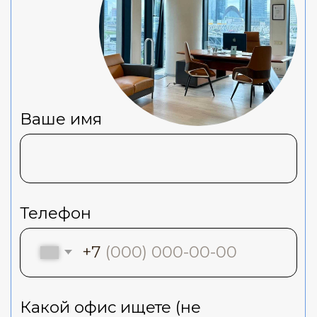
Это включает в себя санузлы, кухни,
зоны отдыха, переговорные комнаты
и другие удобства для сотрудников.
В сервисном офисе компания платит
только за аренду кабинета, а все
остальные услуги и инфраструктура
предоставляются оператором в
качестве сервиса.
Таким образом, сервисный офис
предлагает удобство, гибкость и
экономию средств для компаний,
которым необходим офис для
своих сотрудников.
О бизнес-центре