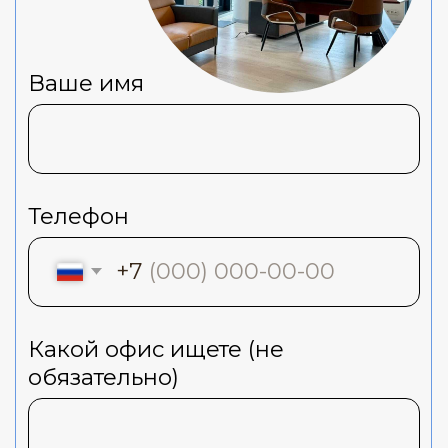
В сервисном офисе компания платит
только за аренду кабинета, а все
остальные услуги и инфраструктура
предоставляются оператором в
качестве сервиса.
Таким образом, сервисный офис
предлагает удобство, гибкость и
экономию средств для компаний,
которым необходим офис для
своих сотрудников.
Новости рынка
недвижимости
Москвы