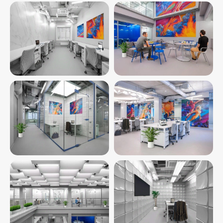
Ваше имя
Телефон
+7
Какой офис ищете (не
обязательно)
Получить предложение
Нажимая на кнопку «Получить