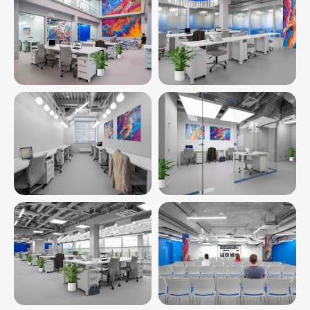
Не нашли
подходящий офис?
Мы готовы Вам
помочь.
Оставьте заявку прямо
сейчас, и мы пришлем вам
коммерческое предложение
сегодня.