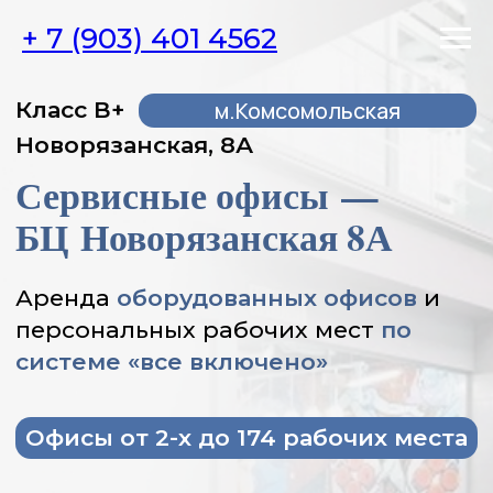
+ 7 (903) 401 4562
м.Комсомольская
Класс В+
Новорязанская, 8А
Сервисные офисы —
БЦ Новорязанская 8А
Аренда
оборудованных офисов
и
персональных рабочих мест
по
системе «все включено»
Офисы от 2-х до 174 рабочих места
От 26 667 Р за рабочее место (с НДС).
Юрадрес включен.
Сервисный офис - это формат аренды
рабочих мест, где компания получает не
только отдельные подготовленные для