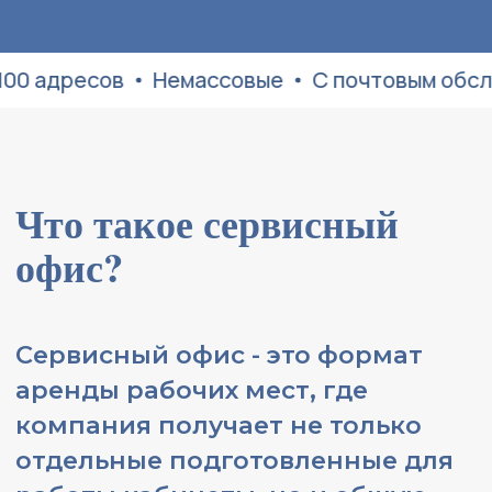
ресов
Немассовые
С почтовым обслужива