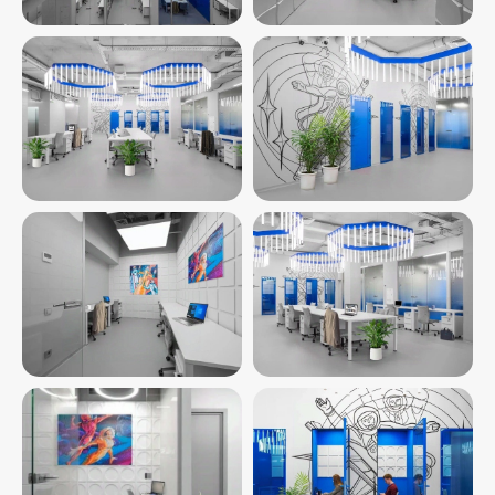
консультацию», вы соглашаетесь
на
обработку персональных данных в
соответствии ФЗ о персональных данных 152
ФЗ 27 07 2006 г
Нужен только
юридический адрес
с почтовым
обслуживанием?
Напишите нам в WhatsApp или в
Telegram, юрадрес какой ИФНС вам
нужен, и мы подберем для Вас
подходящий вариант.
Написать нам в MAX