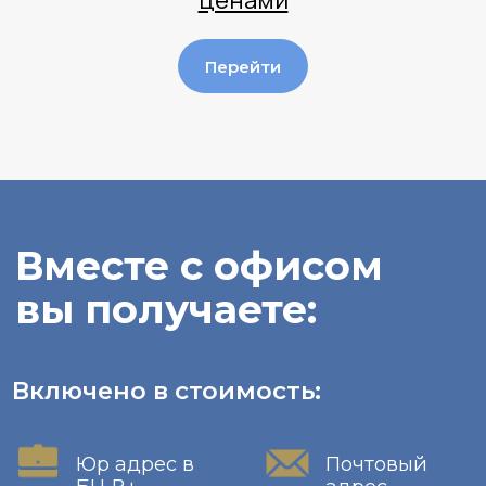
ценами
Коммунальные
Мебель
платежи
Перейти
Переговорная
Кухня
Секретарь
О бизнес-центре
Новорязанская 8А