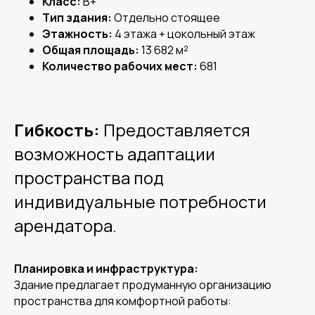
Класс:
B+
Фотогалерея
Тип здания:
Отдельно стоящее
Этажность:
4 этажа + цокольный этаж
Общая площадь:
13 682 м²
Количество рабочих мест:
681
Гибкость:
Предоставляется
возможность адаптации
пространства под
индивидуальные потребности
арендатора.
Планировка и инфраструктура:
Здание предлагает продуманную организацию
пространства для комфортной работы: