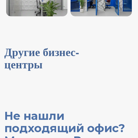
Написать нам в Telegram
Что такое сервисный
офис?
Сервисный офис - это формат
аренды рабочих мест, где
компания получает не только
отдельные подготовленные для
работы кабинеты, но и общую
инфраструктуру, а также услуги
оператора в виде сервиса.