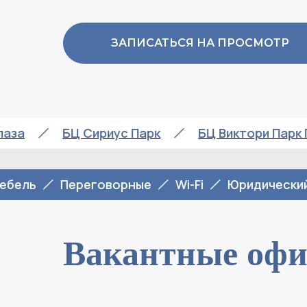
ЗАПИСАТЬСЯ НА ПРОСМОТР
мега Плаза
БЦ Сириус Парк
БЦ Виктор
Переговорные
Wi-Fi
Юридический адре
Вакантные офи