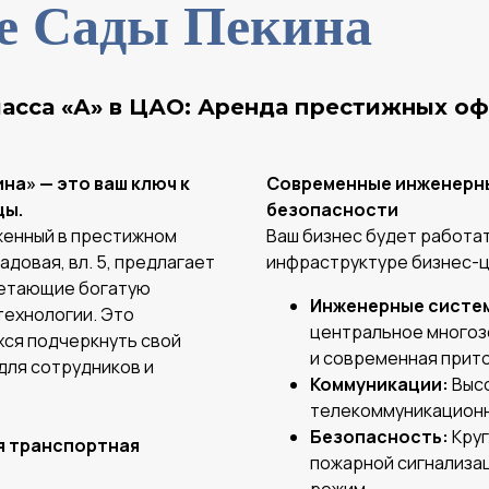
ре Сады Пекина
ласса «А» в ЦАО: Аренда престижных оф
на» — это ваш ключ к
Современные инженерны
цы.
безопасности
женный в престижном
Ваш бизнес будет работат
довая, вл. 5, предлагает
инфраструктуре бизнес-ц
четающие богатую
Инженерные систе
технологии. Это
центральное многоз
хся подчеркнуть свой
и современная прит
для сотрудников и
Коммуникации:
Высо
телекоммуникационн
Безопасность:
Круг
я транспортная
пожарной сигнализац