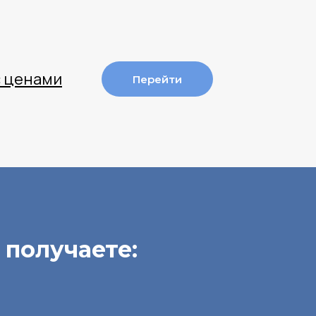
с ценами
Перейти
 получаете: