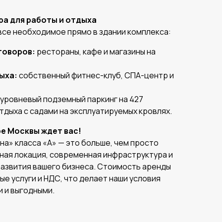
ра для работы и отдыха
все необходимое прямо в здании комплекса:
говоров:
рестораны, кафе и магазины на
ыха:
собственный фитнес-клуб, СПА-центр и
уровневый подземный паркинг на 427
тдыха с садами на эксплуатируемых кровлях.
е Москвы ждет вас!
а» класса «А» — это больше, чем просто
сная локация, современная инфраструктура и
развития вашего бизнеса. Стоимость аренды
е услуги и НДС, что делает наши условия
 и выгодными.