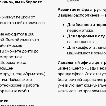
режим.
екина», вы выбираете
Развитая инфраструкту
В вашем распоряжении — 
 5 минут пешком от
евых станций столичного
Для бизнеса и пере
первом этаже.
ие находится в 200
Для здоровья и отд
ой-Ямской улицы, что
салон красоты.
айон Москвы.
Для комфорта:
двух
 вы сможете дойти до
машиномест и зоны о
а скоростном
 Шереметьево.
Идеальный офис в центр
асыщен
Бизнес-центр «Сады Пекин
 пруды, сад «Эрмитаж»),
аренда офиса. Это стату
 им. Чайковского,
безупречный сервис для 
ртной жизни и работы:
уже включает коммунальны
портивные клубы
максимально прозрачными
рией