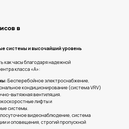
исов в
е системы и высочайший уровень
ь как часы благодаря надежной
ентра класса «А»:
мы:
Бесперебойное электроснабжение,
ональное кондиционирование (система VRV)
очно-вытяжная вентиляция.
коскоростные лифты и
ые системы.
лосуточное видеонаблюдение, система
ии и оповещения, строгий пропускной