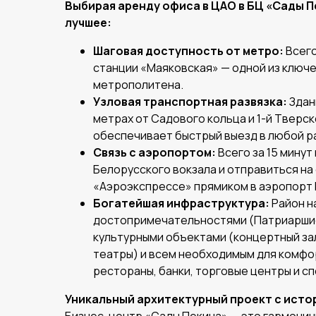
Выбирая аренду офиса в ЦАО в БЦ «Сады П
лучшее:
Шаговая доступность от метро:
Всего
станции «Маяковская» — одной из ключ
метрополитена.
Узловая транспортная развязка:
Здан
метрах от Садового кольца и 1-й Тверск
обеспечивает быстрый выезд в любой р
Связь с аэропортом:
Всего за 15 минут
Белорусского вокзала и отправиться н
«Аэроэкспрессе» прямиком в аэропорт
Богатейшая инфраструктура:
Район н
достопримечательностями (Патриаршие
культурными объектами (концертный зал
театры) и всем необходимым для комфо
рестораны, банки, торговые центры и с
Уникальный архитектурный проект с исто