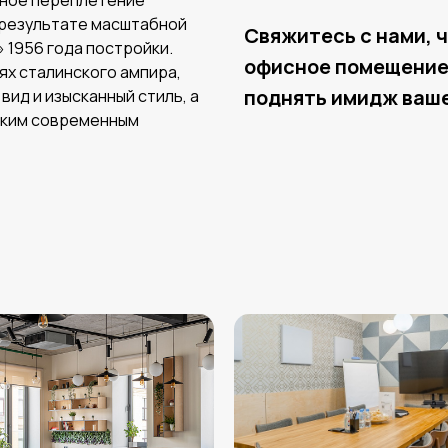
чное переплетение
в результате масштабной
Свяжитесь с нами, 
 1956 года постройки.
офисное помещение 
ях сталинского ампира,
поднять имидж ваше
вид и изысканный стиль, а
оким современным