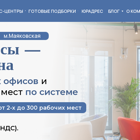
С-ЦЕНТРЫ
ГОТОВЫЕ ПОДБОРКИ
ЮРАДРЕС
БЛОГ
О КО
м.Маяковская
исы —
на
 офисов
и
 мест
по системе
т 2-х до 300 рабочих мест
 НДС).